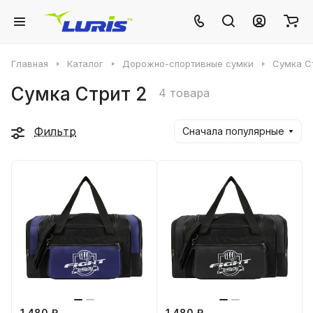
Главная
Каталог
Дорожно-спортивные сумки
Сумка С
Сумка Стрит 2
4 товара
Фильтр
Сначала популярные
1 480 ₽
1 480 ₽