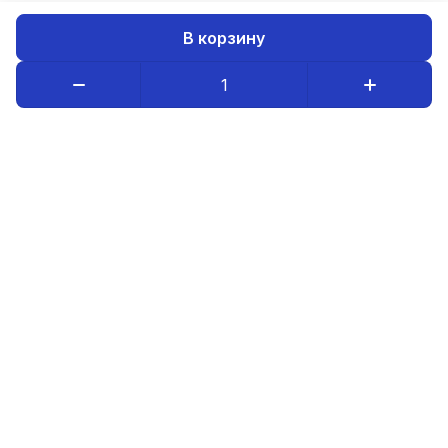
В корзину
Каталог товаров
Компания
Информация
8-800-234-08-95
luristm@mail.ru
Оптовым покупателям
© 2026 ИП Бердников А.В.