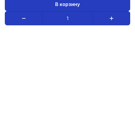
В корзину
Каталог товаров
Компания
Информация
8-800-234-08-95
luristm@mail.ru
Оптовым покупателям
© 2026 ИП Бердников А.В.