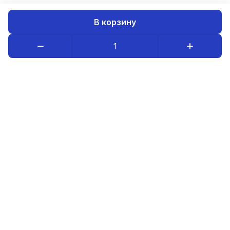
В корзину
Каталог товаров
Компания
Информация
8-800-234-08-95
luristm@mail.ru
Оптовым покупателям