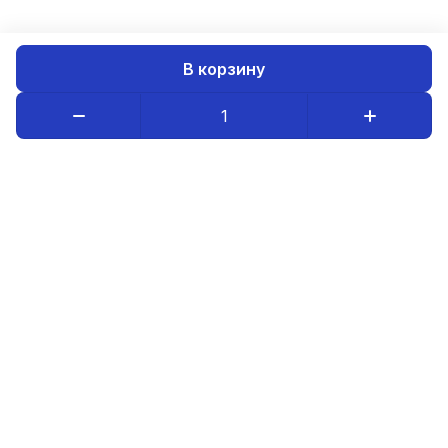
В корзину
Каталог товаров
Компания
Информация
8-800-234-08-95
luristm@mail.ru
Оптовым покупателям