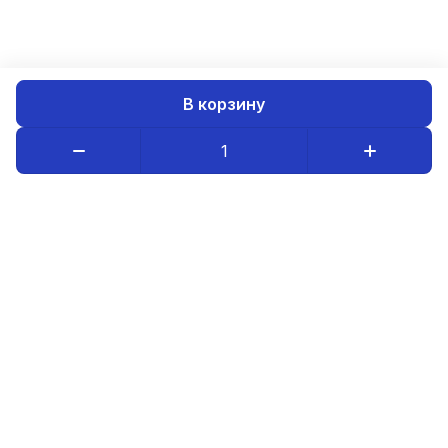
В корзину
Каталог товаров
Компания
Информация
8-800-234-08-95
luristm@mail.ru
Оптовым покупателям