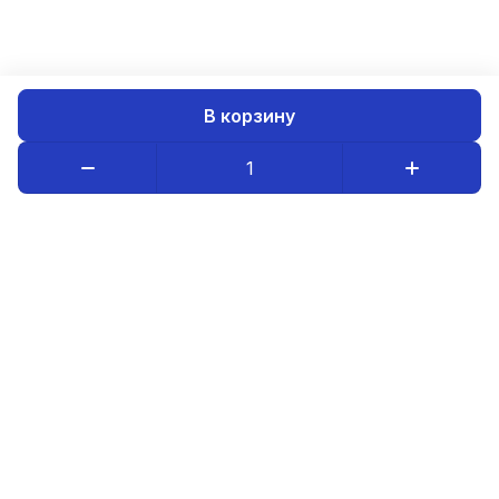
В корзину
Каталог товаров
Компания
Информация
8-800-234-08-95
luristm@mail.ru
Оптовым покупателям