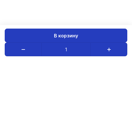
В корзину
Каталог товаров
Компания
Информация
8-800-234-08-95
luristm@mail.ru
Оптовым покупателям