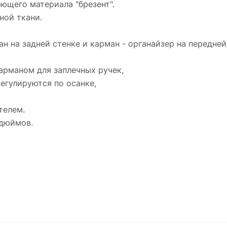
ющего материала "брезент".
ной ткани.
ан на задней стенке и карман - органайзер на передней
карманом для заплечных ручек,
егулируются по осанке,
телем.
 дюймов.