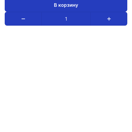
В корзину
Каталог товаров
Компания
Информация
8-800-234-08-95
luristm@mail.ru
Оптовым покупателям
© 2026 ИП Бердников А.В.