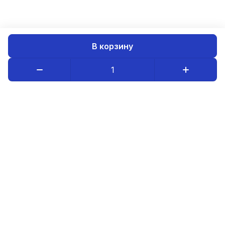
В корзину
Каталог товаров
Компания
Информация
8-800-234-08-95
luristm@mail.ru
Оптовым покупателям